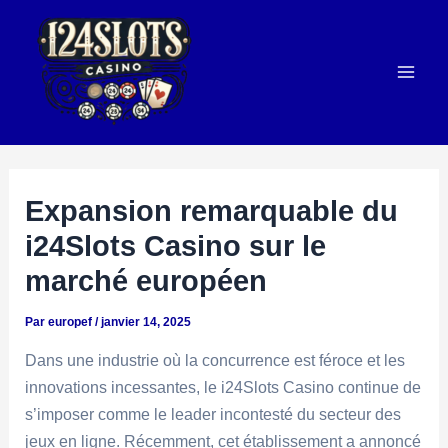
Aller
au
contenu
Mai
Men
Expansion remarquable du
i24Slots Casino sur le
marché européen
Par
europef
/
janvier 14, 2025
Dans une industrie où la concurrence est féroce et les
innovations incessantes, le i24Slots Casino continue de
s’imposer comme le leader incontesté du secteur des
jeux en ligne. Récemment, cet établissement a annoncé