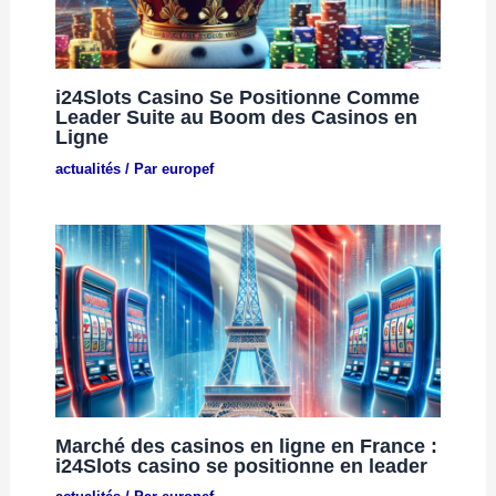
i24Slots Casino Se Positionne Comme
Leader Suite au Boom des Casinos en
Ligne
actualités
/ Par
europef
Marché des casinos en ligne en France :
i24Slots casino se positionne en leader