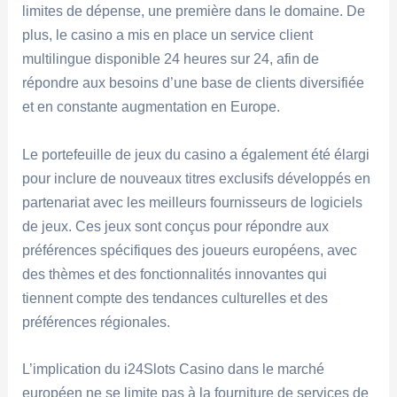
limites de dépense, une première dans le domaine. De
plus, le casino a mis en place un service client
multilingue disponible 24 heures sur 24, afin de
répondre aux besoins d’une base de clients diversifiée
et en constante augmentation en Europe.
Le portefeuille de jeux du casino a également été élargi
pour inclure de nouveaux titres exclusifs développés en
partenariat avec les meilleurs fournisseurs de logiciels
de jeux. Ces jeux sont conçus pour répondre aux
préférences spécifiques des joueurs européens, avec
des thèmes et des fonctionnalités innovantes qui
tiennent compte des tendances culturelles et des
préférences régionales.
L’implication du i24Slots Casino dans le marché
européen ne se limite pas à la fourniture de services de