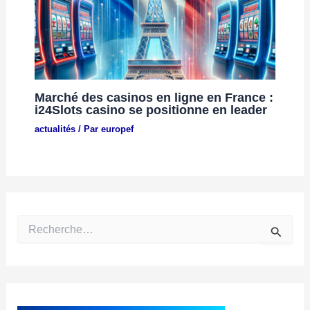
Marché des casinos en ligne en France :
i24Slots casino se positionne en leader
actualités
/ Par
europef
R
e
c
h
e
r
c