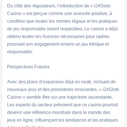
Du côté des régulateurs, l’introduction de « i24Slots
Casino » est perçue comme une avancée positive, à
condition que toutes les normes légaux et les pratiques
de jeu responsable soient respectées. Le casino a déjà
obtenu toutes les licences nécessaires pour opérer,
prouvant son engagement envers un jeu éthique et
responsable.
Perspectives Futures
Avec des plans d’expansion déjà en route, incluant de
nouveaux jeux et des promotions innovantes, « i24Slots
Casino » semble être sur une trajectoire ascendante.
Les experts du secteur prévoient que ce casino pourrait
devenir une référence mondiale dans le monde des
jeux en ligne, influençant les tendances et les pratiques