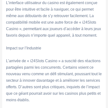
L’interface utilisateur du casino est également conçue
pour être intuitive et facile à naviguer, ce qui permet
même aux débutants de s’y retrouver facilement. La
compatibilité mobile est une autre force de « i24Slots
Casino », permettant aux joueurs d’accéder à leurs jeux
favoris depuis n’importe quel appareil, à tout moment.
Impact sur l’Industrie
L’arrivée de « i24Slots Casino » a suscité des réactions
partagées parmi les concurrents. Certains voient ce
nouveau venu comme un défi stimulant, poussant tout le
secteur à innover davantage et à améliorer les services
offerts. D’autres sont plus critiques, inquiets de l’impact
que ce géant pourrait avoir sur les casinos plus petits et
moins établis.