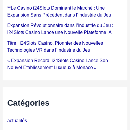
**Le Casino i24Slots Dominant le Marché : Une
Expansion Sans Précédent dans l’Industrie du Jeu
Expansion Révolutionnaire dans l’Industrie du Jeu :
i24Slots Casino Lance une Nouvelle Plateforme IA
Titre : i24Slots Casino, Pionnier des Nouvelles
Technologies VR dans l’Industrie du Jeu
« Expansion Record: i24Slots Casino Lance Son
Nouvel Établissement Luxueux à Monaco »
Catégories
actualités