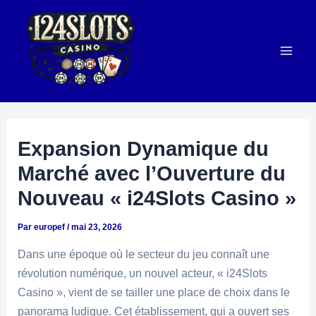
Aller
au
contenu
Mai
Men
Expansion Dynamique du
Marché avec l’Ouverture du
Nouveau « i24Slots Casino »
Par
europef
/
mai 23, 2026
Dans une époque où le secteur du jeu connaît une
révolution numérique, un nouvel acteur, « i24Slots
Casino », vient de se tailler une place de choix dans le
panorama ludique. Cet établissement, qui a ouvert ses