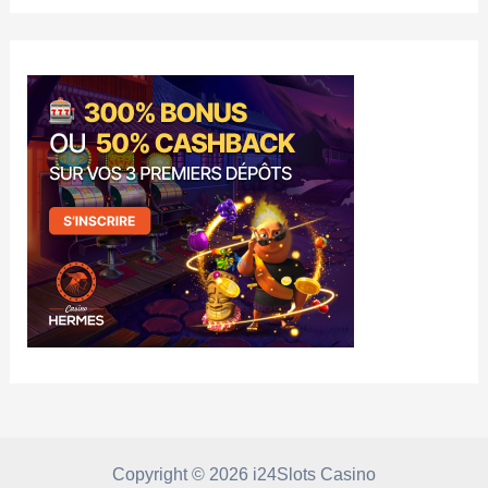
Copyright © 2026 i24Slots Casino