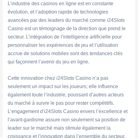
L’industrie des casinos en ligne est en constante
évolution, et l’adoption rapide de technologies
avancées par des leaders du marché comme i24Slots
Casino est un témoignage de la direction que prend le
secteur. L’intégration de l’intelligence artificielle pour
personnaliser les expériences de jeu et l’utilisation
accrue de solutions mobiles sont des tendances clés
qui façonnent l’avenir du jeu en ligne.
Cette innovation chez i24Slots Casino n’a pas
seulement un impact sur les joueurs; elle influence
également toute l’industrie, poussant d’autres acteurs
du marché à suivre le pas pour rester compétitifs.
L’engagement d’i24Slots Casino envers l’excellence et
l’avant-gardisme assure non seulement sa position de
leader sur le marché mais stimule également la
croissance et l’innovation dans l’ensemble du secteur.