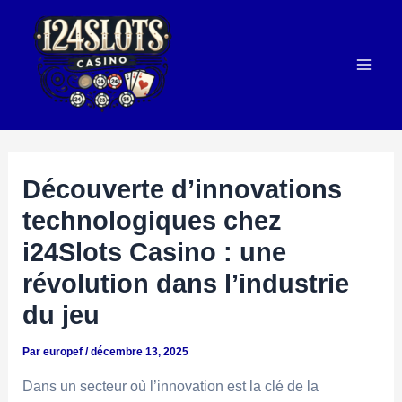
Aller
au
contenu
Mai
Men
Découverte d’innovations
technologiques chez
i24Slots Casino : une
révolution dans l’industrie
du jeu
Par
europef
/
décembre 13, 2025
Dans un secteur où l’innovation est la clé de la