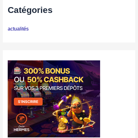
Catégories
actualités