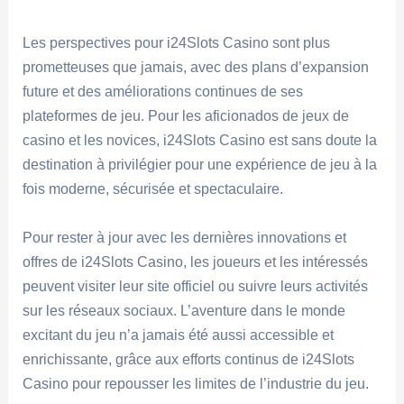
Les perspectives pour i24Slots Casino sont plus
prometteuses que jamais, avec des plans d’expansion
future et des améliorations continues de ses
plateformes de jeu. Pour les aficionados de jeux de
casino et les novices, i24Slots Casino est sans doute la
destination à privilégier pour une expérience de jeu à la
fois moderne, sécurisée et spectaculaire.
Pour rester à jour avec les dernières innovations et
offres de i24Slots Casino, les joueurs et les intéressés
peuvent visiter leur site officiel ou suivre leurs activités
sur les réseaux sociaux. L’aventure dans le monde
excitant du jeu n’a jamais été aussi accessible et
enrichissante, grâce aux efforts continus de i24Slots
Casino pour repousser les limites de l’industrie du jeu.